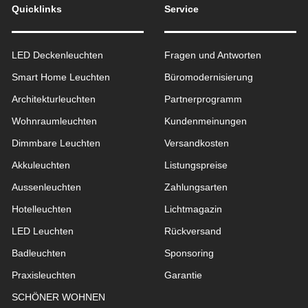
Quicklinks
Service
LED Deckenleuchten
Fragen und Antworten
Smart Home Leuchten
Büromodernisierung
Architekturleuchten
Partnerprogramm
Wohnraum­leuchten
Kundenmeinungen
Dimmbare Leuchten
Versandkosten
Akkuleuchten
Listungspreise
Aussen­leuchten
Zahlungsarten
Hotelleuchten
Lichtmagazin
LED Leuchten
Rückversand
Badleuchten
Sponsoring
Praxisleuchten
Garantie
SCHÖNER WOHNEN