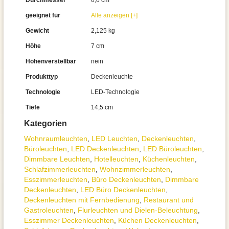
Durchmesser
0,0 cm
geeignet für
Alle anzeigen [+]
Gewicht
2,125 kg
Höhe
7 cm
Höhenverstellbar
nein
Produkttyp
Deckenleuchte
Technologie
LED-Technologie
Tiefe
14,5 cm
Kategorien
Wohnraum­leuchten
,
LED Leuchten
,
Decken­leuchten
,
Büroleuchten
,
LED Deckenleuchten
,
LED Büroleuchten
,
Dimmbare Leuchten
,
Hotelleuchten
,
Küchenleuchten
,
Schlafzimmer­leuchten
,
Wohnzimmer­leuchten
,
Esszimmer­­leuchten
,
Büro Deckenleuchten
,
Dimmbare
Deckenleuchten
,
LED Büro Deckenleuchten
,
Deckenleuchten mit Fernbedienung
,
Restaurant und
Gastroleuchten
,
Flurleuchten und Dielen-Beleuchtung
,
Esszimmer Deckenleuchten
,
Küchen Deckenleuchten
,