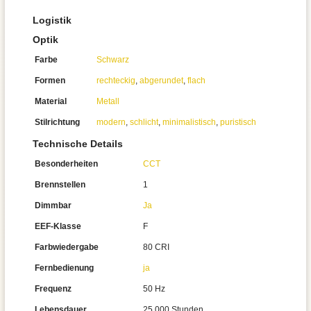
Logistik
Optik
Farbe
Schwarz
Formen
rechteckig
,
abgerundet
,
flach
Material
Metall
Stilrichtung
modern
,
schlicht
,
minimalistisch
,
puristisch
Technische Details
Besonderheiten
CCT
Brennstellen
1
Dimmbar
Ja
EEF-Klasse
F
Farbwiedergabe
80 CRI
Fernbedienung
ja
Frequenz
50 Hz
Lebensdauer
25.000 Stunden