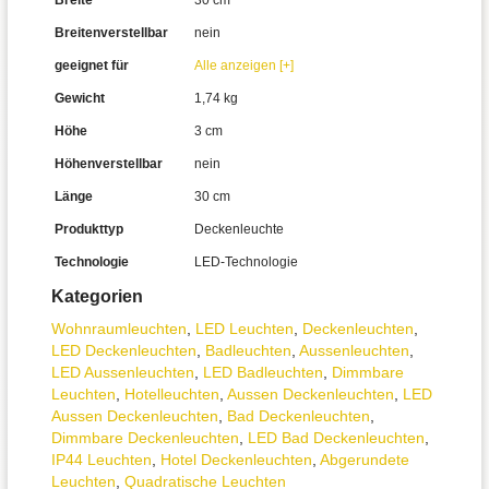
Breite
30 cm
Breitenverstellbar
nein
geeignet für
Alle anzeigen [+]
Gewicht
1,74 kg
Höhe
3 cm
Höhenverstellbar
nein
Länge
30 cm
Produkttyp
Deckenleuchte
Technologie
LED-Technologie
Kategorien
Wohnraum­leuchten
,
LED Leuchten
,
Decken­leuchten
,
LED Deckenleuchten
,
Badleuchten
,
Aussen­leuchten
,
LED Aussenleuchten
,
LED Badleuchten
,
Dimmbare
Leuchten
,
Hotelleuchten
,
Aussen Deckenleuchten
,
LED
Aussen Deckenleuchten
,
Bad Deckenleuchten
,
Dimmbare Deckenleuchten
,
LED Bad Deckenleuchten
,
IP44 Leuchten
,
Hotel Deckenleuchten
,
Abgerundete
Leuchten
,
Quadratische Leuchten