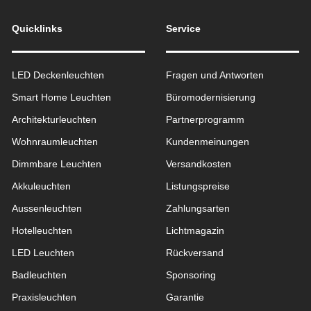
Quicklinks
Service
LED Deckenleuchten
Fragen und Antworten
Smart Home Leuchten
Büromodernisierung
Architekturleuchten
Partnerprogramm
Wohnraum­leuchten
Kundenmeinungen
Dimmbare Leuchten
Versandkosten
Akkuleuchten
Listungspreise
Aussen­leuchten
Zahlungsarten
Hotelleuchten
Lichtmagazin
LED Leuchten
Rückversand
Badleuchten
Sponsoring
Praxisleuchten
Garantie