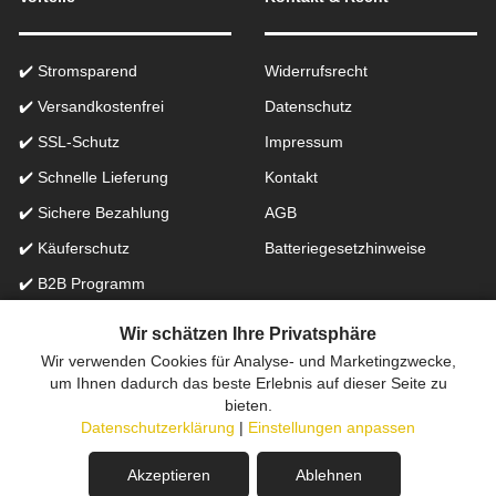
✔️ Stromsparend
Widerrufsrecht
✔️ Versandkostenfrei
Datenschutz
✔️ SSL-Schutz
Impressum
✔️ Schnelle Lieferung
Kontakt
✔️ Sichere Bezahlung
AGB
✔️ Käuferschutz
Batteriegesetzhinweise
✔️ B2B Programm
✔️ Schneller Support
Wir schätzen Ihre Privatsphäre
Wir verwenden Cookies für Analyse- und Marketingzwecke,
Onlinefachhandel in der Schweiz für Beleuchtung seit 2012 |
um Ihnen dadurch das beste Erlebnis auf dieser Seite zu
bieten.
Erstellt mit
peleides.io
Datenschutzerklärung
|
Einstellungen anpassen
Akzeptieren
Ablehnen
Dieses Produkt ist leider nicht mehr verfügbar.