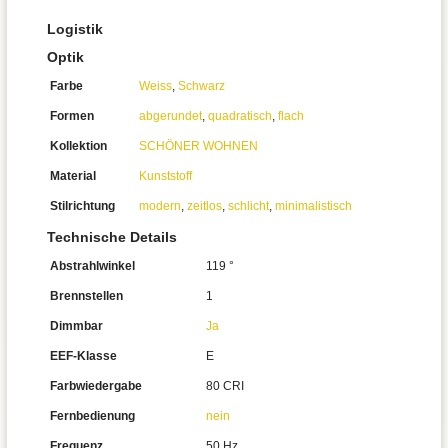
Logistik
Optik
Farbe
Weiss
,
Schwarz
Formen
abgerundet
,
quadratisch
,
flach
Kollektion
SCHÖNER WOHNEN
Material
Kunststoff
Stilrichtung
modern
,
zeitlos
,
schlicht
,
minimalistisch
Technische Details
Abstrahlwinkel
119 °
Brennstellen
1
Dimmbar
Ja
EEF-Klasse
E
Farbwiedergabe
80 CRI
Fernbedienung
nein
Frequenz
50 Hz