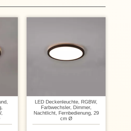
und,
LED Deckenleuchte, RGBW,
g,
Farbwechsler, Dimmer,
W,
Nachtlicht, Fernbedienung, 29
Ø
cm Ø