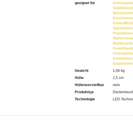
geeignet für
Innenraumb
Hotelbeleuc
Wohnzimmer
Esszimmerb
Homeoffice
Salonbeleu
Praxisbeleu
Wartezimme
Warteraumb
Ferienhaus
Ferienwohn
Innenbeleu
Esszimmerti
Gewicht
1,06 kg
Höhe
2,5 cm
Höhenverstellbar
nein
Produkttyp
Deckenleuc
Technologie
LED-Techno