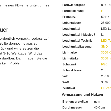
Ausgewiesen mit der Schutz
orm eines PDFs herunter, um es
Farbwiedergabe
80 CRI
Die
dimmbare Deckenleuc
Diese verweist auf die Eig
.
Fernbedienung
ja
40 cm beträgt der Durchme
Frequenz
50 Hz
Ausladung ab Decke von 2 
Lebensdauer
25.000
Inklusive 1 x 30 Watt SMD 
Sehr sparsam im Stromverb
uer
Leuchtmittel
LED-Le
Mit einer Lichtleistung von
Leuchtmittel inklusive?
ja
Die hohe Lumenzahl schafft
 ordentlich verpackt, sodass auf
Leuchtmittel-Technik
LED-Te
Das Licht kann eingestellt 
Sollte dennoch etwas zu
3000 Kelvin Warmweiss b
Leuchtmittelfassung
SMD
ück und wir ersetzen die
6500 Kelvin Kaltweiss
Lichtfarbe
3000 K
ert 3-10 Werktage. Wird das
Mit einer Farbwiedergabe v
ie darüber. Dann haben Sie die
Lichtstärke
3600 l
Abends sehen Sie das Farbsp
s kein Problem.
Extrem lange Lebensdauer 
Schutzart
IP20
Sie haben bei uns 5 Jahre Ga
Schutzklasse
2
Bei Fragen, kontaktieren Sie
Volt
230 V
Erkundigen Sie sich bei höh
Wir freuen uns auf Ihre Anf
Watt
30 W
Zertifikat
CE Zert
Vermassung und Nutzen
Breitenverstellbar
nein
Durchmesser
40,0 cm