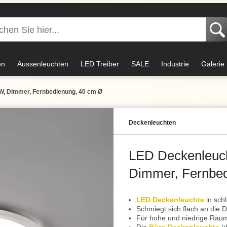
en
Aussenleuchten
LED Treiber
SALE
Industrie
Galerie
W, Dimmer, Fernbedienung, 40 cm Ø
Decken­leuchten
LED Deckenleuc
Dimmer, Fernbed
LED Deckenleuchte
in sch
Schmiegt sich flach an die 
Für hohe und niedrige Räu