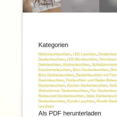
Kategorien
Wohnraum­leuchten
,
LED Leuchten
,
Decken­leu
Deckenleuchten
,
LED Büroleuchten
,
Dimmbare
Dekoleuchten
,
Küchenleuchten
,
Schlafzimmer­l
Esszimmer­­leuchten
,
Büro Deckenleuchten
,
Dim
Büro Deckenleuchten
,
Deckenleuchten mit Fer
Gastroleuchten
,
Flurleuchten und Dielen-Beleu
Deckenleuchten
,
Küchen Deckenleuchten
,
Schl
Wohnzimmer Deckenleuchten
,
Flur Deckenleu
Restaurant Deckenleuchten
,
Deko Deckenleuc
Deckenleuchten
,
Runde Leuchten
,
Runde Deck
Leuchten
Als PDF herunterladen