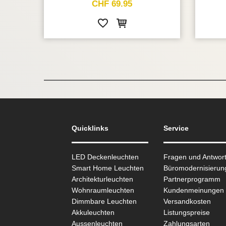
CHF 69.95
Quicklinks
Service
LED Deckenleuchten
Fragen und Antwor
Smart Home Leuchten
Büromodernisierun
Architekturleuchten
Partnerprogramm
Wohnraum­leuchten
Kundenmeinungen
Dimmbare Leuchten
Versandkosten
Akkuleuchten
Listungspreise
Aussen­leuchten
Zahlungsarten