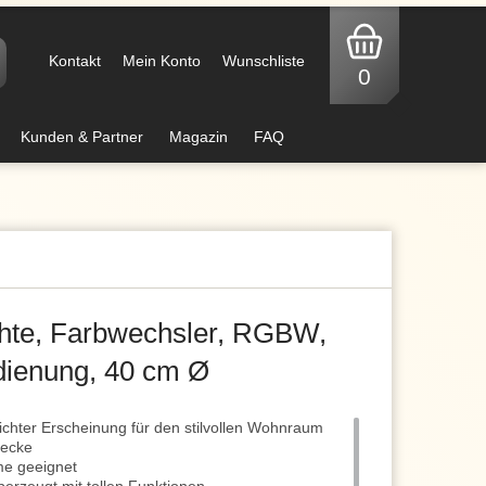
Kontakt
Mein Konto
Wunschliste
0
Kunden & Partner
Magazin
FAQ
hte, Farbwechsler, RGBW,
ienung, 40 cm Ø
lichter Erscheinung für den stilvollen Wohnraum
Decke
me geeignet