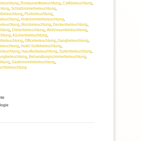
eleuchtung
,
Restaurantbeleuchtung
,
Cafébeleuchtung
,
htung
,
Schlafzimmerbeleuchtung
,
beleuchtung
,
Flurbeleuchtung
,
eleuchtung
,
Hotelzimmerbeleuchtung
,
beleuchtung
,
Bürobeleuchtung
,
Deckenbeleuchtung
,
chtung
,
Dielenbeleuchtung
,
Wohnraumbeleuchtung
,
chtung
,
Küchenbeleuchtung
,
rbeleuchtung
,
Officebeleuchtung
,
Gangbeleuchtung
,
eleuchtung
,
Hotel-Suitebeleuchtung
,
beleuchtung
,
Hausflurbeleuchtung
,
Suitenbeleuchtung
,
ungbeleuchtung
,
Behandlungszimmerbeleuchtung
,
chtung
,
Gastronomiebeleuchtung
,
schbeleuchtung
hte
logie