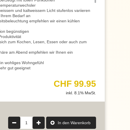
erzeugt mit tollen Funktionen
temperaturwechsler
issem und kaltweissem Licht stufenlos variieren
 Ihrem Bedarf an
eitsbeleuchtung empfehlen wir einen kühlen
tion begünstigen
roduktivität
t sich zum Kochen, Lesen, Essen oder auch zum
häre am Abend empfehlen wir Ihnen ein
ein wohliges Wohngefühl
ehr gut geeignet
ühler eingestellt werden und zum Essen in
CHF 99.95
als Esszimmerbeleuchtung
ltet werden
inkl. 8.1% MwSt.
Räume sehr gut ausleuchten
itieren von dem Licht
d Cafés sehr gut geeignet
sräume
l von Vorteil
te hat einen Dimmer integriert
1
In den Warenkorb
ufenlos regulieren