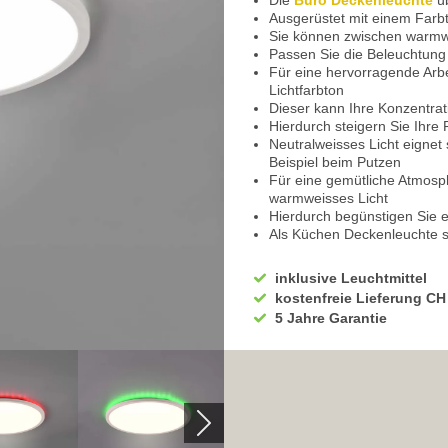
Die
Büro Deckenleuchte
üb
Ausgerüstet mit einem Farb
Sie können zwischen warmwe
Passen Sie die Beleuchtung
Für eine hervorragende Arb
Lichtfarbton
Dieser kann Ihre Konzentra
Hierdurch steigern Sie Ihre P
Neutralweisses Licht eigne
Beispiel beim Putzen
Für eine gemütliche Atmosp
warmweisses Licht
Hierdurch begünstigen Sie 
Als Küchen Deckenleuchte s
Kann während dem Kochen k
Warmweiss gestalten
inklusive Leuchtmittel
Eignet sich auch sehr gut 
kostenfreie Lieferung CH
Diese kann in Reihe gescha
5 Jahre Garantie
Sie können somit grössere 
Speisesäle und Mensen prof
In modernen Restaurants un
Ebenso praktisch für Praxi
Auch in einem Spa oder Hote
Die Wohnzimmer Deckenleuch
Sie können die Helligkeit st