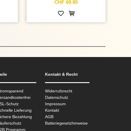
CHF 69.95
eile
Kontakt & Recht
Stromsparend
Widerrufsrecht
ersandkostenfrei
Datenschutz
SSL-Schutz
Impressum
chnelle Lieferung
Kontakt
ichere Bezahlung
AGB
äuferschutz
Batteriegesetzhinweise
B2B Programm