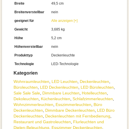
Breite
49,5 cm
Breitenverstellbar
nein
geeignet für
Alle anzeigen [+]
Gewicht
3,685 kg
Höhe
5,2 cm
Höhenverstellbar
nein
Produkttyp
Deckenleuchte
Technologie
LED-Technologie
Kategorien
Wohnraum­leuchten
,
LED Leuchten
,
Decken­leuchten
,
Büroleuchten
,
LED Deckenleuchten
,
LED Büroleuchten
,
Sale Sale Sale
,
Dimmbare Leuchten
,
Hotelleuchten
,
Dekoleuchten
,
Küchenleuchten
,
Schlafzimmer­leuchten
,
Wohnzimmer­leuchten
,
Esszimmer­­leuchten
,
Büro
Deckenleuchten
,
Dimmbare Deckenleuchten
,
LED Büro
Deckenleuchten
,
Deckenleuchten mit Fernbedienung
,
Restaurant und Gastroleuchten
,
Flurleuchten und
Dielen-Beleuchtung
,
Esszimmer Deckenleuchten
,