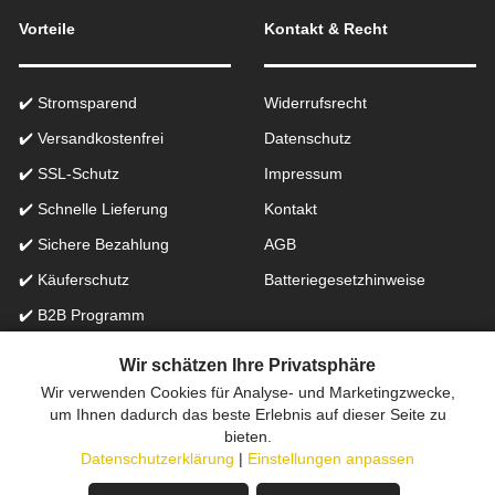
Vorteile
Kontakt & Recht
✔️ Stromsparend
Widerrufsrecht
✔️ Versandkostenfrei
Datenschutz
✔️ SSL-Schutz
Impressum
✔️ Schnelle Lieferung
Kontakt
✔️ Sichere Bezahlung
AGB
✔️ Käuferschutz
Batteriegesetzhinweise
✔️ B2B Programm
✔️ Schneller Support
Wir schätzen Ihre Privatsphäre
Wir verwenden Cookies für Analyse- und Marketingzwecke,
Onlinefachhandel in der Schweiz für Beleuchtung seit 2012 |
um Ihnen dadurch das beste Erlebnis auf dieser Seite zu
bieten.
Erstellt mit
peleides.io
Datenschutzerklärung
|
Einstellungen anpassen