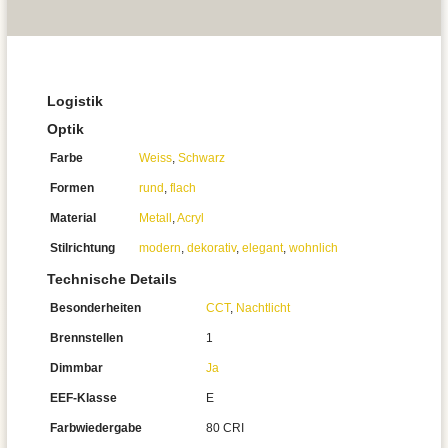
Logistik
Optik
Farbe
Weiss
,
Schwarz
Formen
rund
,
flach
Material
Metall
,
Acryl
Stilrichtung
modern
,
dekorativ
,
elegant
,
wohnlich
Technische Details
Besonderheiten
CCT
,
Nachtlicht
Brennstellen
1
Dimmbar
Ja
EEF-Klasse
E
Farbwiedergabe
80 CRI