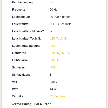
Fernbedienung
ja
Frequenz
50 Hz
Lebensdauer
30.000 Stunden
Leuchtmittel
LED-Leuchtmittel
Leuchtmittel inklusive?
ja
Leuchtmittel-Technik
LED-Technik
Leuchtmittelfassung
LED
Lichtfarbe
2700 K
,
6500 K
Lichtstärke
5300 lm
Schutzart
IP20
Schutzklasse
1
Volt
230 V
Watt
44 W
Zertifikat
CE Zertifikat
Vermassung und Nutzen