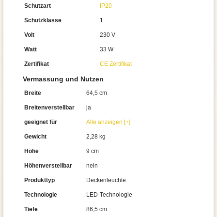
Schutzart
IP20
Schutzklasse
1
Volt
230 V
Watt
33 W
Zertifikat
CE Zertifikat
Vermassung und Nutzen
Breite
64,5 cm
Breitenverstellbar
ja
geeignet für
Alle anzeigen [+]
Gewicht
2,28 kg
Höhe
9 cm
Höhenverstellbar
nein
Produkttyp
Deckenleuchte
Technologie
LED-Technologie
Tiefe
86,5 cm