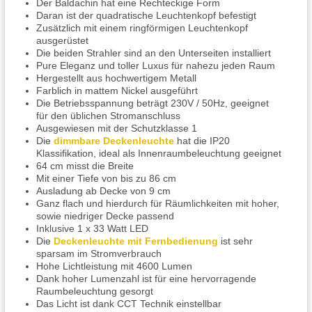
Der Baldachin hat eine Rechteckige Form
Daran ist der quadratische Leuchtenkopf befestigt
Zusätzlich mit einem ringförmigen Leuchtenkopf
ausgerüstet
Die beiden Strahler sind an den Unterseiten installiert
Pure Eleganz und toller Luxus für nahezu jeden Raum
Hergestellt aus hochwertigem Metall
Farblich in mattem Nickel ausgeführt
Die Betriebsspannung beträgt 230V / 50Hz, geeignet
für den üblichen Stromanschluss
Ausgewiesen mit der Schutzklasse 1
Die
dimmbare Deckenleuchte
hat die IP20
Klassifikation, ideal als Innenraumbeleuchtung geeignet
64 cm misst die Breite
Mit einer Tiefe von bis zu 86 cm
Ausladung ab Decke von 9 cm
Ganz flach und hierdurch für Räumlichkeiten mit hoher,
sowie niedriger Decke passend
Inklusive 1 x 33 Watt LED
Die
Deckenleuchte mit Fernbedienung
ist sehr
sparsam im Stromverbrauch
Hohe Lichtleistung mit 4600 Lumen
Dank hoher Lumenzahl ist für eine hervorragende
Raumbeleuchtung gesorgt
Das Licht ist dank CCT Technik einstellbar