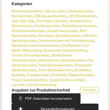
Kategorien
Wohnraum­leuchten
,
LED Leuchten
,
Decken­leuchten
,
Büroleuchten
,
LED Deckenleuchten
,
LED Büroleuchten
,
Sale Sale Sale
,
Dimmbare Leuchten
,
Hotelleuchten
,
Dekoleuchten
,
Küchenleuchten
,
Schlafzimmer­leuchten
,
Wohnzimmer­leuchten
,
Esszimmer­­leuchten
,
Büro
Deckenleuchten
,
Dimmbare Deckenleuchten
,
LED Büro
Deckenleuchten
,
Deckenleuchten mit Fernbedienung
,
Restaurant und Gastroleuchten
,
Flurleuchten und
Dielen-Beleuchtung
,
Esszimmer Deckenleuchten
,
Küchen Deckenleuchten
,
Schlafzimmer
Deckenleuchten
,
Wohnzimmer Deckenleuchten
,
Flur
Deckenleuchten
,
Hotel Deckenleuchten
,
Restaurant
Deckenleuchten
,
Deko Deckenleuchten
,
Architektur­
leuchten
,
Praxisleuchten
,
Architektur Deckenleuchten
,
Praxis Deckenleuchten
,
Quadratische Leuchten
,
Leuchten mit Fernbedienung
Angaben zur Produktsicherheit
Anzeigen
PDF-Datenblatt herunterladen
Versandinformationen