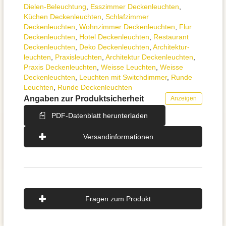
Dielen-Beleuchtung
,
Esszimmer Deckenleuchten
,
Küchen Deckenleuchten
,
Schlafzimmer
Deckenleuchten
,
Wohnzimmer Deckenleuchten
,
Flur
Deckenleuchten
,
Hotel Deckenleuchten
,
Restaurant
Deckenleuchten
,
Deko Deckenleuchten
,
Architektur­
leuchten
,
Praxisleuchten
,
Architektur Deckenleuchten
,
Praxis Deckenleuchten
,
Weisse Leuchten
,
Weisse
Deckenleuchten
,
Leuchten mit Switchdimmer
,
Runde
Leuchten
,
Runde Deckenleuchten
Angaben zur Produktsicherheit
Anzeigen
PDF-Datenblatt herunterladen
Versandinformationen
Fragen zum Produkt