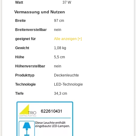
Watt
37 W
Vermassung und Nutzen
Breite
97 cm
Breitenverstellbar
nein
geeignet für
Alle anzeigen [+]
Gewicht
1,08 kg
Höhe
5,5 cm
Höhenverstellbar
nein
Produkttyp
Deckenleuchte
Technologie
LED-Technologie
Tiefe
34,3 cm