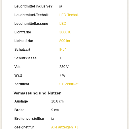
Leuchtmittel inklusive?
ja
Leuchtmittel-Technik
LED-Technik
Leuchtmittelfassung
LED
Lichtfarbe
3000 K
Lichtstärke
800 lm
Schutzart
IP54
Schutzklasse
1
Volt
230 V
Watt
7 W
Zertifikat
CE Zertifikat
Vermassung und Nutzen
Auslage
10,6 cm
Breite
9 cm
Breitenverstellbar
ja
geeignet für
Alle anzeigen [+]