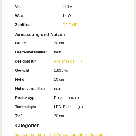
Volt
230 V
Watt
14 W
Zertifikat
CE Zertifikat
Vermassung und Nutzen
Breite
30 cm
Breitenverstellbar
nein
geeignet für
Alle anzeigen [+]
Gewicht
1,835 kg
Höhe
10 cm
Höhenverstellbar
nein
Produkttyp
Deckenleuchte
Technologie
LED-Technologie
Tiefe
30 cm
Kategorien
Aussen­leuchten
,
LED Aussenleuchten
,
Aussen