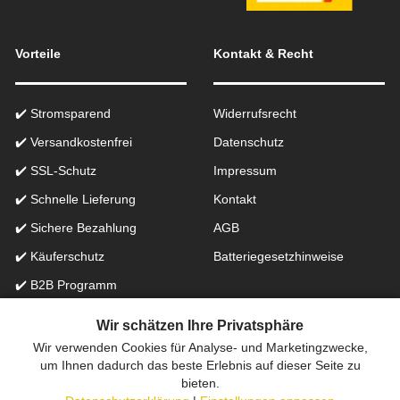
Vorteile
Kontakt & Recht
✔️ Stromsparend
Widerrufsrecht
✔️ Versandkostenfrei
Datenschutz
✔️ SSL-Schutz
Impressum
✔️ Schnelle Lieferung
Kontakt
✔️ Sichere Bezahlung
AGB
✔️ Käuferschutz
Batteriegesetzhinweise
✔️ B2B Programm
✔️ Schneller Support
Wir schätzen Ihre Privatsphäre
Wir verwenden Cookies für Analyse- und Marketingzwecke,
Onlinefachhandel in der Schweiz für Beleuchtung seit 2012 |
um Ihnen dadurch das beste Erlebnis auf dieser Seite zu
bieten.
Erstellt mit
peleides.io