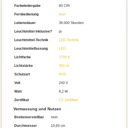
Farbwiedergabe
80 CRI
Fernbedienung
nein
Lebensdauer
38.000 Stunden
Leuchtmittel inklusive?
ja
Leuchtmittel-Technik
LED-Technik
Leuchtmittelfassung
LED
Lichtfarbe
2700 K
Lichtstärke
300 lm
Schutzart
IP20
Volt
240 V
Watt
8,2 W
Zertifikat
CE Zertifikat
Vermassung und Nutzen
Breitenverstellbar
nein
Durchmesser
10,65 cm