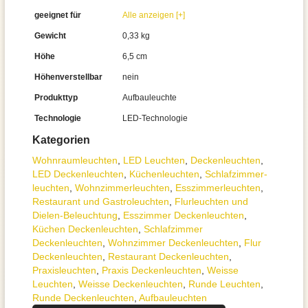
geeignet für
Alle anzeigen [+]
Gewicht
0,33 kg
Höhe
6,5 cm
Höhenverstellbar
nein
Produkttyp
Aufbauleuchte
Technologie
LED-Technologie
Kategorien
Wohnraum­leuchten
,
LED Leuchten
,
Decken­leuchten
,
LED Deckenleuchten
,
Küchenleuchten
,
Schlafzimmer­
leuchten
,
Wohnzimmer­leuchten
,
Esszimmer­­leuchten
,
Restaurant und Gastroleuchten
,
Flurleuchten und
Dielen-Beleuchtung
,
Esszimmer Deckenleuchten
,
Küchen Deckenleuchten
,
Schlafzimmer
Deckenleuchten
,
Wohnzimmer Deckenleuchten
,
Flur
Deckenleuchten
,
Restaurant Deckenleuchten
,
Praxisleuchten
,
Praxis Deckenleuchten
,
Weisse
Leuchten
,
Weisse Deckenleuchten
,
Runde Leuchten
,
Runde Deckenleuchten
,
Aufbauleuchten