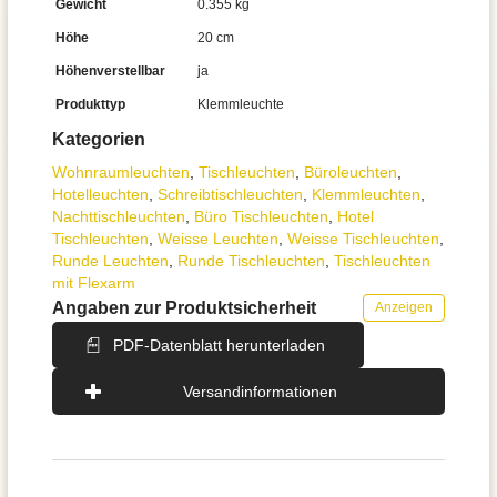
Gewicht
0.355 kg
Höhe
20 cm
Höhenverstellbar
ja
Produkttyp
Klemmleuchte
Kategorien
Wohnraum­leuchten
,
Tisch­leuchten
,
Büroleuchten
,
Hotelleuchten
,
Schreibtisch­leuchten
,
Klemmleuchten
,
Nachttisch­leuchten
,
Büro Tischleuchten
,
Hotel
Tischleuchten
,
Weisse Leuchten
,
Weisse Tischleuchten
,
Runde Leuchten
,
Runde Tischleuchten
,
Tischleuchten
mit Flexarm
Angaben zur Produktsicherheit
Anzeigen
PDF-Datenblatt herunterladen
Versandinformationen