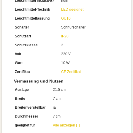
Leuchtmittel inklusive?
nein
Leuchtmittel-Technik
LED geeignet
Leuchtmittelfassung
GU10
Schalter
Schnurschalter
Schutzart
IP20
Schutzklasse
2
Volt
230 V
Watt
10 W
Zertifikat
CE Zertifikat
Vermassung und Nutzen
Auslage
21.5 cm
Breite
7 cm
Breitenverstellbar
ja
Durchmesser
7 cm
geeignet für
Alle anzeigen [+]