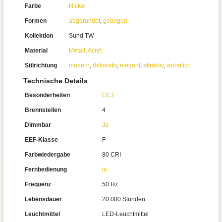
Farbe
Nickel
Formen
abgerundet
,
gebogen
Kollektion
Sund TW
Material
Metall
,
Acryl
Stilrichtung
modern
,
dekorativ
,
elegant
,
attraktiv
,
wohnlich
Technische Details
Besonderheiten
CCT
Brennstellen
4
Dimmbar
Ja
EEF-Klasse
F
Farbwiedergabe
80 CRI
Fernbedienung
ja
Frequenz
50 Hz
Lebensdauer
20.000 Stunden
Leuchtmittel
LED-Leuchtmittel