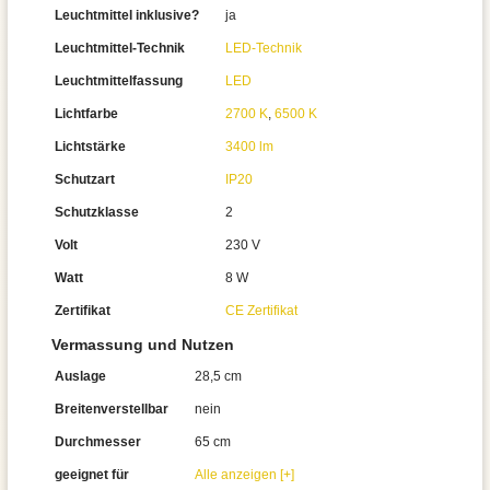
Leuchtmittel inklusive?
ja
Leuchtmittel-Technik
LED-Technik
Leuchtmittelfassung
LED
Lichtfarbe
2700 K
,
6500 K
Lichtstärke
3400 lm
Schutzart
IP20
Schutzklasse
2
Volt
230 V
Watt
8 W
Zertifikat
CE Zertifikat
Vermassung und Nutzen
Auslage
28,5 cm
Breitenverstellbar
nein
Durchmesser
65 cm
geeignet für
Alle anzeigen [+]