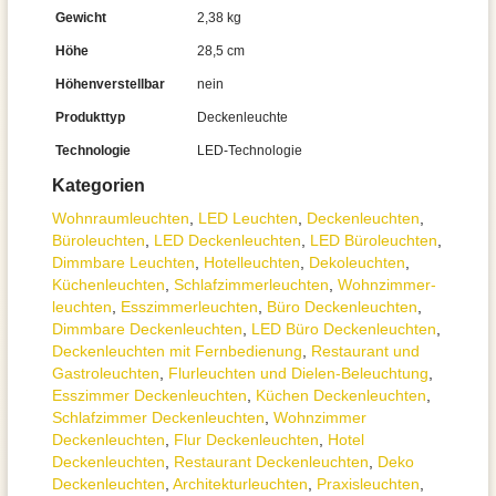
Gewicht
2,38 kg
Höhe
28,5 cm
Höhenverstellbar
nein
Produkttyp
Deckenleuchte
Technologie
LED-Technologie
Kategorien
Wohnraum­leuchten
,
LED Leuchten
,
Decken­leuchten
,
Büroleuchten
,
LED Deckenleuchten
,
LED Büroleuchten
,
Dimmbare Leuchten
,
Hotelleuchten
,
Dekoleuchten
,
Küchenleuchten
,
Schlafzimmer­leuchten
,
Wohnzimmer­
leuchten
,
Esszimmer­­leuchten
,
Büro Deckenleuchten
,
Dimmbare Deckenleuchten
,
LED Büro Deckenleuchten
,
Deckenleuchten mit Fernbedienung
,
Restaurant und
Gastroleuchten
,
Flurleuchten und Dielen-Beleuchtung
,
Esszimmer Deckenleuchten
,
Küchen Deckenleuchten
,
Schlafzimmer Deckenleuchten
,
Wohnzimmer
Deckenleuchten
,
Flur Deckenleuchten
,
Hotel
Deckenleuchten
,
Restaurant Deckenleuchten
,
Deko
Deckenleuchten
,
Architektur­leuchten
,
Praxisleuchten
,