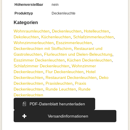
Höhenverstellbar
nein
Produkttyp
Deckenleuchte
Kategorien
Wohnraum­leuchten
,
Decken­leuchten
,
Hotelleuchten
,
Dekoleuchten
,
Küchenleuchten
,
Schlafzimmer­leuchten
,
Wohnzimmer­leuchten
,
Esszimmer­­leuchten
,
Deckenleuchten mit Stoffschirm
,
Restaurant und
Gastroleuchten
,
Flurleuchten und Dielen-Beleuchtung
,
Esszimmer Deckenleuchten
,
Küchen Deckenleuchten
,
Schlafzimmer Deckenleuchten
,
Wohnzimmer
Deckenleuchten
,
Flur Deckenleuchten
,
Hotel
Deckenleuchten
,
Restaurant Deckenleuchten
,
Deko
Deckenleuchten
,
Praxisleuchten
,
Praxis
Deckenleuchten
,
Runde Leuchten
,
Runde
Deckenleuchten
PDF-Datenblatt herunterladen
Versandinformationen