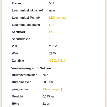
Frequenz
50 Hz
Leuchtmittel inklusive?
nein
Leuchtmittel-Technik
LED geeignet
Leuchtmittelfassung
E14
Schutzart
IP20
Schutzklasse
1
Volt
230 V
Watt
28 W
Zertifikat
CE Zertifikat
Vermassung und Nutzen
Breitenverstellbar
nein
Durchmesser
30,0 cm
geeignet für
Alle anzeigen [+]
Gewicht
0,695 kg
Höhe
22 cm