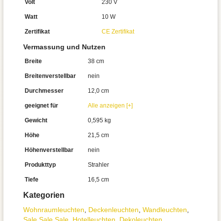
Volt
230 V
Watt
10 W
Zertifikat
CE Zertifikat
Vermassung und Nutzen
Breite
38 cm
Breitenverstellbar
nein
Durchmesser
12,0 cm
geeignet für
Alle anzeigen [+]
Gewicht
0,595 kg
Höhe
21,5 cm
Höhenverstellbar
nein
Produkttyp
Strahler
Tiefe
16,5 cm
Kategorien
Wohnraum­leuchten
,
Decken­leuchten
,
Wand­leuchten
,
Sale Sale Sale
,
Hotelleuchten
,
Dekoleuchten
,