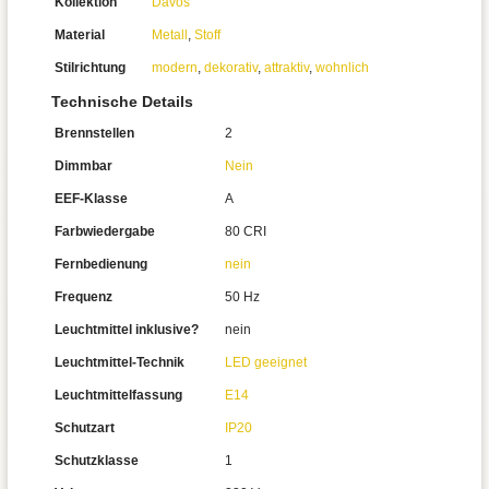
Kollektion
Davos
Material
Metall
,
Stoff
Stilrichtung
modern
,
dekorativ
,
attraktiv
,
wohnlich
Technische Details
Brennstellen
2
Dimmbar
Nein
EEF-Klasse
A
Farbwiedergabe
80 CRI
Fernbedienung
nein
Frequenz
50 Hz
Leuchtmittel inklusive?
nein
Leuchtmittel-Technik
LED geeignet
Leuchtmittelfassung
E14
Schutzart
IP20
Schutzklasse
1