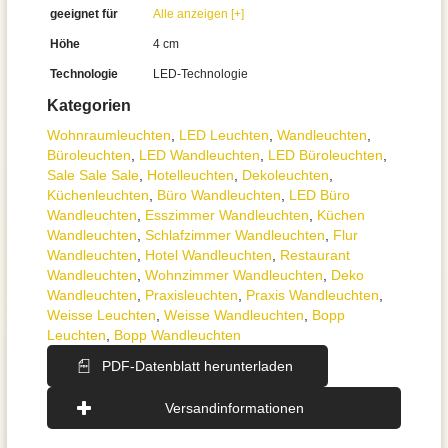
geeignet für
Alle anzeigen [+]
Höhe
4 cm
Technologie
LED-Technologie
Kategorien
Wohnraum­leuchten
,
LED Leuchten
,
Wand­leuchten
,
Büroleuchten
,
LED Wandleuchten
,
LED Büroleuchten
,
Sale Sale Sale
,
Hotelleuchten
,
Dekoleuchten
,
Küchenleuchten
,
Büro Wandleuchten
,
LED Büro
Wandleuchten
,
Esszimmer Wandleuchten
,
Küchen
Wandleuchten
,
Schlafzimmer Wandleuchten
,
Flur
Wandleuchten
,
Hotel Wandleuchten
,
Restaurant
Wandleuchten
,
Wohnzimmer Wandleuchten
,
Deko
Wandleuchten
,
Praxisleuchten
,
Praxis Wandleuchten
,
Weisse Leuchten
,
Weisse Wandleuchten
,
Bopp
Leuchten
,
Bopp Wandleuchten
PDF-Datenblatt herunterladen
Versandinformationen