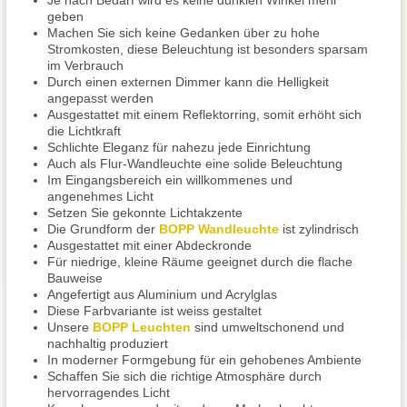
Je nach Bedarf wird es keine dunklen Winkel mehr
geben
Machen Sie sich keine Gedanken über zu hohe
Stromkosten, diese Beleuchtung ist besonders sparsam
im Verbrauch
Durch einen externen Dimmer kann die Helligkeit
angepasst werden
Ausgestattet mit einem Reflektorring, somit erhöht sich
die Lichtkraft
Schlichte Eleganz für nahezu jede Einrichtung
Auch als Flur-Wandleuchte eine solide Beleuchtung
Im Eingangsbereich ein willkommenes und
angenehmes Licht
Setzen Sie gekonnte Lichtakzente
Die Grundform der
BOPP Wandleuchte
ist zylindrisch
Ausgestattet mit einer Abdeckronde
Für niedrige, kleine Räume geeignet durch die flache
Bauweise
Angefertigt aus Aluminium und Acrylglas
Diese Farbvariante ist weiss gestaltet
Unsere
BOPP Leuchten
sind umweltschonend und
nachhaltig produziert
In moderner Formgebung für ein gehobenes Ambiente
Schaffen Sie sich die richtige Atmosphäre durch
hervorragendes Licht