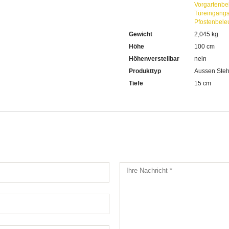
Vorgartenbe
Türeingang
Pfostenbele
Gewicht
2,045 kg
Höhe
100 cm
Höhenverstellbar
nein
Produkttyp
Aussen Steh
Tiefe
15 cm