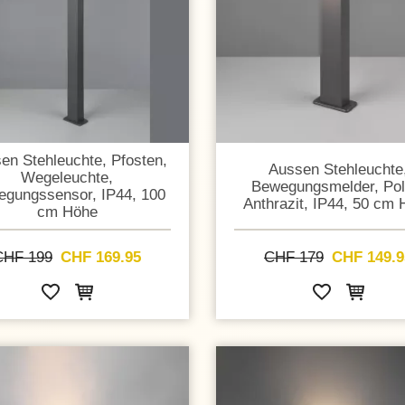
en Stehleuchte, Pfosten,
Aussen Stehleuchte
Wegeleuchte,
Bewegungsmelder, Poll
gungssensor, IP44, 100
Anthrazit, IP44, 50 cm
cm Höhe
CHF 199
CHF 169.95
CHF 179
CHF 149.9