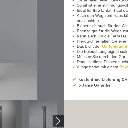
Sie erhalten eine indirekte 
Somit ist eine stimmungsvoll
Ideal für Ihre Einfahrt auf 
Auch den Weg zum Haus kön
ausleuchten
Eignet sich auch für den W
Ebenso gut für die Wege zu
Kann auch um die Terrasse 
Hierdurch erhalten Sie ein
Das Licht der
Gartenleucht
Die Beleuchtung eignet sich
Müssen Sie durch den Gart
Dann ist diese Pfostenleucht
Ausgestattet mit einem
Bew
Hierdurch schaltet sich das
Radius der Leuchte wahrg
kostenfreie Lieferung CH
Sie müssen nicht erst zum 
5 Jahre Garantie
Angenehmes und sanftes Lic
Der Sockel ist rechteckig un
Hiervon steigt der Arm senk
In Form von einem Stab
Mit klaren Kanten gezeichne
Der Leuchtenkopf ist halbru
Hergestellt aus hochwertig
Farblich in edlem Anthrazit 