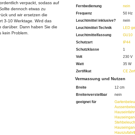
 ordentlich verpackt, sodass auf
Fernbedienung
nein
Sollte dennoch etwas zu
Frequenz
50 Hz
ück und wir ersetzen die
ert 3-10 Werktage. Wird das
Leuchtmittel inklusive?
nein
ie darüber. Dann haben Sie die
Leuchtmittel-Technik
LED ge
s kein Problem.
Leuchtmittelfassung
GU10
Schutzart
IP44
Schutzklasse
1
Volt
230 V
Watt
35 W
Zertifikat
CE Zert
Vermassung und Nutzen
Breite
12 cm
Breitenverstellbar
nein
geeignet für
Gartenbeleu
Aussenbele
Hauseinfahr
Hauseingan
Stehbeleuc
Hauseingan
Hauszufahrt