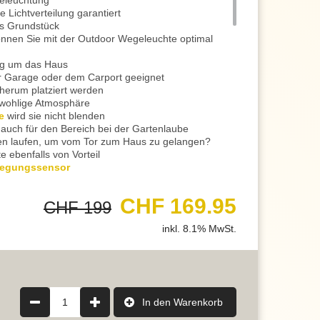
Beleuchtung
e Lichtverteilung garantiert
das Grundstück
nen Sie mit der Outdoor Wegeleuchte optimal
eg um das Haus
r Garage oder dem Carport geeignet
herum platziert werden
e wohlige Atmosphäre
e
wird sie nicht blenden
 auch für den Bereich bei der Gartenlaube
en laufen, um vom Tor zum Haus zu gelangen?
e ebenfalls von Vorteil
egungssensor
 Licht automatisch an, wenn eine Bewegung im
enommen wird
CHF 169.95
CHF 199
Schalter gelangen
ht begleitet Sie zum Eingang
inkl. 8.1% MwSt.
d flach
recht nach oben
t
nd
em Druckguss Aluminium
1
In den Warenkorb
ausgeführt